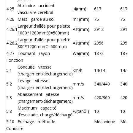
Atteindre accident
4.25
l4(mm)
617
617
vasculaire cérébral
4.26
Mast garde au sol
m1(mm)
75
75
Largeur d'allée pour palette
4.26.1
Ast(mm)
2912
2912
1000*1200mm(C=500mm)
Largeur d'allée pour palette
4.26.2
Ast(mm)
2956
2956
800*1200mm(C=600mm)
4.27
Tournant rayon
Wa(mm)
1872
1872
Fonction
Conduite vitesse
5.1
km/h
14/14
14/14
(chargement/déchargement)
Levage vitesse
5.2
mm/s
340/440
340/4
(chargement/déchargement)
Abaissement vitesse
5.3
mm/s
420/360
420/3
(chargement/déchargement)
Maximum capacité
5.8
%(tanθ )
10
10
d'escalade, chargé/déchargé
5.10
Freinage méthode
Mécanique
Mécan
Conduire