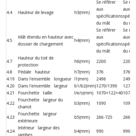
Se référer
Se réf
aux
aux
4.4
Hauteur de levage
h3(mm)
spécifications
spécif
du mât
du mâ
Se référer
Se réf
Mât étendu en hauteur avec
aux
aux
4.5
h4(mm)
dossier de chargement
spécifications
spécif
du mât
du mâ
Hauteur du toit de
4.7
h6(mm)
2200
2200
protection
4.8
Pédale hauteur
h7(mm)
376
376
4.19
Dans l'ensemble longueur
l1(mm)
2496
2496
4.20
Dans l'ensemble largeur
b1/b2(mm)
1270/1390
1270/
4.21
Fourchette taille
l/e/s(mm)
1070×122×40
1070×
Fourchette largeur du
4.22
b3(mm)
1090
1090
chariot
Fourchette largeur
4.23
b5(mm)
266-725
266-7
extérieure
Intérieur largeur des
4.24
b4(mm)
990
990
jambes