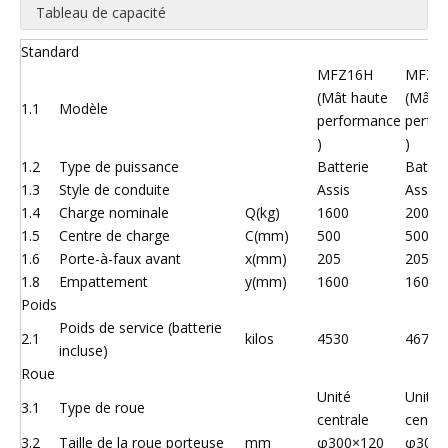
Tableau de capacité
Standard
MFZ16H
MFZ2
(Mât haute
(Mât h
1.1
Modèle
performance
perfo
)
)
1.2
Type de puissance
Batterie
Batter
1.3
Style de conduite
Assis
Assis
1.4
Charge nominale
Q(kg)
1600
2000
1.5
Centre de charge
C(mm)
500
500
1.6
Porte-à-faux avant
x(mm)
205
205
1.8
Empattement
y(mm)
1600
1600
Poids
Poids de service (batterie
2.1
kilos
4530
4670
incluse)
Roue
Unité
Unité
3.1
Type de roue
centrale
centra
3.2
Taille de la roue porteuse
mm
φ300×120
φ300×