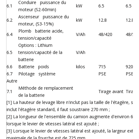
Conduire puissance du
6.1
kW
6.5
6.5
moteur (S2-60min)
Ascenseur puissance du
6.2
kW
12.8
12.8
moteur, (S3-15%)
Plomb batterie acide,
6.4
V/Ah
48/420
48/56
tension/capacité
Options : Lithium
6.5
tension/capacité de la
V/Ah
batterie
6.6
Batterie poids
kilos
715
920
6.7
Pilotage système
PSE
PSE
Autre
Méthode de remplacement
7.1
Tirage avant
Tirage
de la batterie
[1] La hauteur de levage libre n'inclut pas la taille de l'étagère, si l'
inclut l'étagère standard, il faut soustraire 270 mm ;
[2] La longueur de l'ensemble du camion augmente d'environ 60
lorsque le levier de vitesses latéral est ajouté ;
[3] Lorsque le levier de vitesses latéral est ajouté, la largeur extér
maximale de la fourche est de 725 mm.