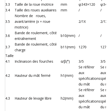
3.3
Taille de la roue motrice
mm
φ343×120
φ343×
3.4
Taille des roues auxiliaires
mm
/
/
Nombre de roues,
3.5
avant/arrière (x = roue
2/1X
2/1X
motrice)
Bande de roulement, côté
3.6
b10(mm)
/
/
entraînement
Bande de roulement, côté
3.7
b11(mm)
1270
1270
charge
Taille
4.1
Inclinaison des fourches
α/β(°)
3/5
3/5
Se référer
Se réf
aux
aux
4.2
Hauteur du mât fermé
h1(mm)
spécifications
spécif
du mât
du mâ
Se référer
Se réf
aux
aux
4.3
Hauteur de levage libre
h2(mm)
spécifications
spécif
du mât
du mâ