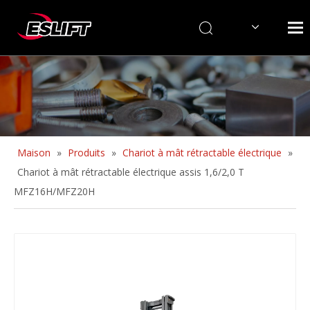
English
Maison
»
Produits
»
Chariot à mât rétractable électrique
»
Chariot à mât rétractable électrique assis 1,6/2,0 T
MFZ16H/MFZ20H